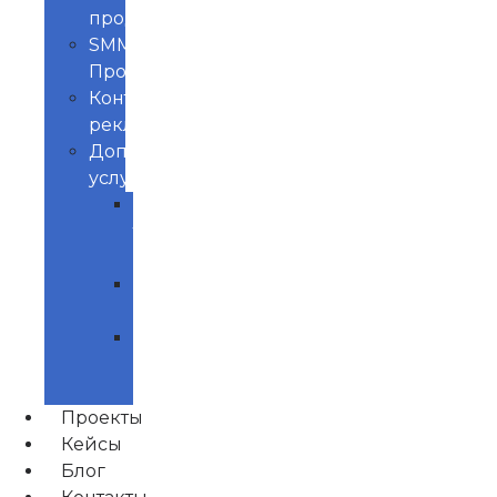
продвижение
SMM
Продвижение
Контекстная
реклама
Доп.
услуги
Продвижение
товаров
маркетплейс
Управление
репутацией
Нейминг
и
Брендинг
Проекты
Кейсы
Блог