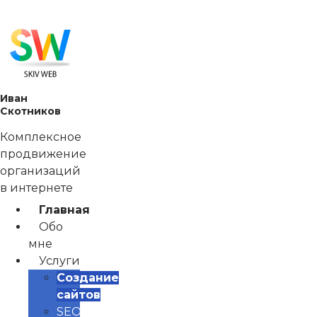
Перейти
к
содержимому
Иван
Скотников
Комплексное
продвижение
организаций
в интернете
Главная
Обо
мне
Услуги
Создание
сайтов
SEO