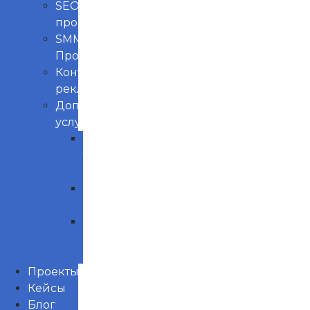
SEO
продвижение
SMM
Продвижение
Контекстная
реклама
Доп.
услуги
Продвижение
товаров
маркетплейс
Управление
репутацией
Нейминг
и
Брендинг
Проекты
Кейсы
Блог